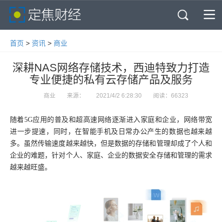
首页
快讯
消费
智能
科技
房产
教育
首页
>
资讯
>
商业
深耕NAS网络存储技术，西迪特致力打造
商业
公司
专业便捷的私有云存储产品及服务
商业
来源：
2021/4/2 6:28:30
阅读：66323
随着
5G应用的普及和超高速网络逐渐进入家庭和企业，网络带宽
进一步提速，同时，在智能手机及日常办公产生的数据也越来越
多。虽然传输速度越来越快，但是数据的存储和管理却成了个人和
企业的难题，针对个人、家庭、企业的数据安全存储和管理的需求
越来越旺盛。