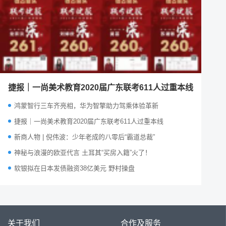
捷报｜一尚美术教育2020届广东联考611人过重本线
鸿蒙智行三车齐亮相，华为智擎助力驾乘体验革新
捷报｜一尚美术教育2020届广东联考611人过重本线
新商人物 | 倪伟波：少年老成的八零后“霸道总裁”
神秘与浪漫的欧亚代言 土耳其“买房入籍”火了！
软银拟在日本发债融资38亿美元 野村操盘
关于我们
合作及服务