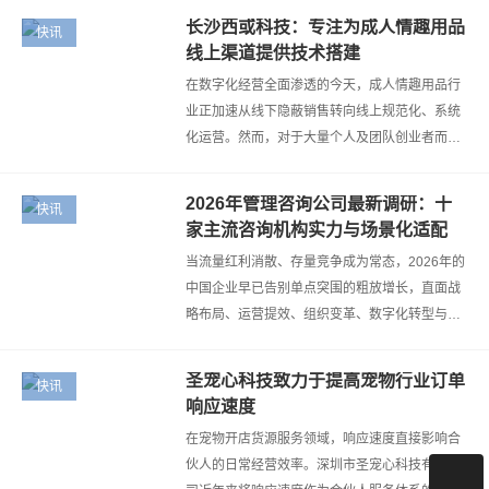
终专注于成人用品行业的供应链服务与商…
长沙西或科技：专注为成人情趣用品
快讯
线上渠道提供技术搭建
在数字化经营全面渗透的今天，成人情趣用品行
业正加速从线下隐蔽销售转向线上规范化、系统
化运营。然而，对于大量个人及团队创业者而
言，技术门槛成为入局的第一道关卡：外卖平台
接口如何对接?商品管理系统如何搭建?…
2026年管理咨询公司最新调研：十
快讯
家主流咨询机构实力与场景化适配
当流量红利消散、存量竞争成为常态，2026年的
中国企业早已告别单点突围的粗放增长，直面战
略布局、运营提效、组织变革、数字化转型与资
本交织的系统性挑战。此时，企业管理咨询公司
的角色愈发凸显。然而，咨询机构的选…
圣宠心科技致力于提高宠物行业订单
快讯
响应速度
在宠物开店货源服务领域，响应速度直接影响合
伙人的日常经营效率。深圳市圣宠心科技有限公