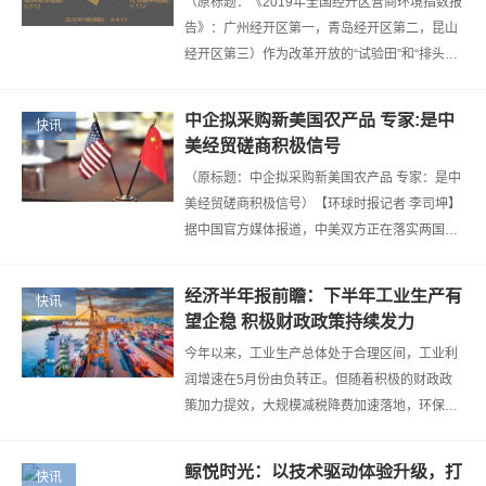
（原标题：《2019年全国经开区营商环境指数报
告》：广州经开区第一，青岛经开区第二，昆山
经开区第三）作为改革开放的“试验田”和“排头
兵”，在新一轮针对改善营商环境的“放管服”等改
革下，各地的经开区如何再次起…
中企拟采购新美国农产品 专家:是中
快讯
美经贸磋商积极信号
（原标题：中企拟采购新美国农产品 专家：是中
美经贸磋商积极信号）【环球时报记者 李司坤】
据中国官方媒体报道，中美双方正在落实两国元
首大阪峰会期间会晤达成的重要共识。消息显
示，美方将豁免中国部分产品关税，而…
经济半年报前瞻：下半年工业生产有
快讯
望企稳 积极财政政策持续发力
今年以来，工业生产总体处于合理区间，工业利
润增速在5月份由负转正。但随着积极的财政政
策加力提效，大规模减税降费加速落地，环保限
产政策调整，以及鼓励民企政策的陆续出台，工
业生产和工业利润将趋于好转。国家统…
鲸悦时光：以技术驱动体验升级，打
快讯