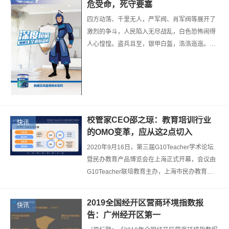
危受命，死守要塞
四方动荡、千里无人，严军阀、肖军阀等展开了
激烈的争斗，人民陷入无尽战乱，白色恐怖闹得
人心惶惶。盗兵且至，银甲白盔，浩浩迤迤。前
长官却一病不起，临危受命的青年未见慌乱，“尽
绝各道，聚兵以守！”他开始向诸军…
校管家CEO邵之琼：教育培训行业
快讯
的OMO变革，应从这2点切入
2020年9月16日，第三届G10Teacher学术论坛
暨民办教育产品博览会在上海正式开幕，会议由
G10Teacher联培教育主办，上海市民办教育协
会培训教育专业委员会、苏州市民办教育协会、
杭州市民办教育专委会指导。 民办教育…
2019全国经开区营商环境指数报
快讯
告：广州经开区第一