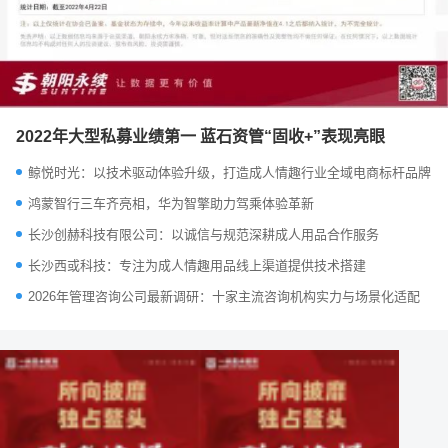
2022年大型私募业绩第一 蓝石资管“固收+”表现亮眼
鲸悦时光：以技术驱动体验升级，打造成人情趣行业全域电商标杆品牌
鸿蒙智行三车齐亮相，华为智擎助力驾乘体验革新
长沙创赫科技有限公司：以诚信与规范深耕成人用品合作服务
长沙西或科技：专注为成人情趣用品线上渠道提供技术搭建
2026年管理咨询公司最新调研：十家主流咨询机构实力与场景化适配