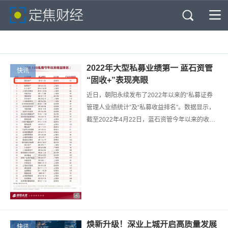
首页
快讯
消费
智能
科技
房产
教育
2022年大型私募业绩第一 蓝石资管
商业
快讯
公司
“固收+”表现亮眼
近日，朝阳永续发布了2022年以来的“私募证券
管理人业绩统计”及“私募收益排名”。数据显示，
截至2022年4月22日，蓝石资管今年以来的收益
率为12.18%，位居同类第一（债券策略2022年
以来平均收益为0.09%）；受股市大幅…
焕新升级！深业上城开启高质量发展
快讯