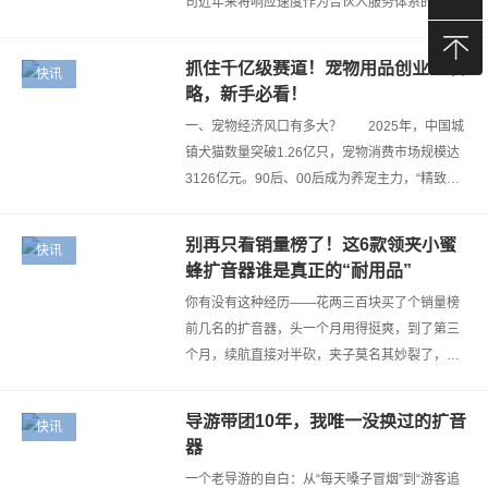
司近年来将响应速度作为合伙人服务体系的基础
能力进行建设，目前已形成覆盖日常咨询、订单
处理、售后问题三个环节的明确响应机…
抓住千亿级赛道！宠物用品创业全攻
快讯
略，新手必看！
一、宠物经济风口有多大？ 2025年，中国城
镇犬猫数量突破1.26亿只，宠物消费市场规模达
3126亿元。90后、00后成为养宠主力，“精致养
宠”催生了食品、用品、智能设备、医疗等全产业
链机会。 在此背景下，铺百年试…
别再只看销量榜了！这6款领夹小蜜
快讯
蜂扩音器谁是真正的“耐用品”
你有没有这种经历——花两三百块买了个销量榜
前几名的扩音器，头一个月用得挺爽，到了第三
个月，续航直接对半砍，夹子莫名其妙裂了，充
电口开始接触不良，甚至站在教室中间突然“滋
——”一声啸叫，全班学生捂耳朵看你…
导游带团10年，我唯一没换过的扩音
快讯
器
一个老导游的自白：从“每天嗓子冒烟”到“游客追