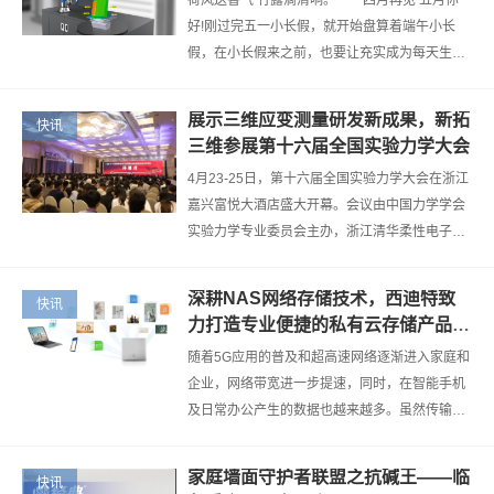
荷风送香气 竹露滴清响。 四月再见 五月你
好!刚过完五一小长假，就开始盘算着端午小长
假，在小长假来之前，也要让充实成为每天生活
的主旋律! 在这阳光和煦的5月天，快来跟着
新拓三维一起出门“逛”会吧。 5月…
展示三维应变测量研发新成果，新拓
快讯
三维参展第十六届全国实验力学大会
4月23-25日，第十六届全国实验力学大会在浙江
嘉兴富悦大酒店盛大开幕。会议由中国力学学会
实验力学专业委员会主办，浙江清华柔性电子技
术研究院、清华大学、上海交通大学共同承办。
新拓三维有幸作为三维全场测量技术的…
深耕NAS网络存储技术，西迪特致
快讯
力打造专业便捷的私有云存储产品及
服务
随着5G应用的普及和超高速网络逐渐进入家庭和
企业，网络带宽进一步提速，同时，在智能手机
及日常办公产生的数据也越来越多。虽然传输速
度越来越快，但是数据的存储和管理却成了个人
和企业的难题，针对个人、家庭、企业…
家庭墙面守护者联盟之抗碱王——临
快讯