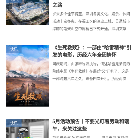
之路
岁末多个佳节将至，深圳各类文化、娱乐、休闲
活动丰富多彩。在福田区的深业上城，贯通城市
绿肺的笔架山空中廊桥已正式开通，深圳文华东
方酒店即将开业，2021年深圳设计周、深业上城
光影艺术展等颇受市民关注的活动也陆…
《生死救赎》：一部由“哈雷精神”引
快讯
发的电影，历经六年全因情怀
国庆期间，由张唯导演执导，讲述哈雷兄弟情的
院线电影《生死救赎》在燕郊“又”开机了。这是
一部跨越六年之久，筹备四次开机，历经两次疫
情停拍，撞坏数辆摩托，从西藏拍到北京的电
影，一场真实的电影行业的“生死救赎…
5月活动预告丨不要光盯着劳动和端
快讯
午，来关注这些