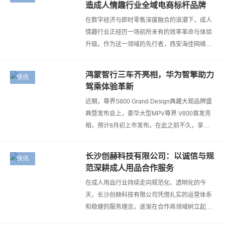
造成人情趣行业全域电商标杆品牌
在数字经济与即时零售深度融合的浪潮下，成人
情趣行业正经历一场前所未有的效率革命与体验
升级。作为这一领域的先行者，西安海佳网络科
技有限公司自2016年成立以来，旗下品牌“鲸悦
时光”始终专注于成人情趣的全域电商…
鸿蒙智行三车齐亮相，华为智擎助力
快讯
驾乘体验革新
近期，尊界S800 Grand Design典藏大观品牌盛
典暨发布会上，豪华大型MPV尊界 V800首发亮
相，预计8月初上市发布。在此之前不久，享界
G9、智界RX也齐齐曝光亮相。三款车型定位差
异显著，却全系标配华为智擎。华为智擎作为…
长沙创赫科技有限公司：以诚信与规
快讯
范深耕成人用品合作服务
在成人用品行业持续走向规范化、透明化的今
天，长沙创赫科技有限公司凭借扎实的运营体系
和稳健的服务理念，逐渐在合作商领域树立起值
得信赖的品牌形象。公司自202年成立以来，始