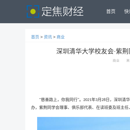
首页
快
首页
>
资讯
>
商业
深圳清华大学校友会·紫
商业
来
“慈善路上，你我同行”。
年
月
日，深圳清华
2021
3
28
办，紫荆同学会理事、俱乐部代表、在读班委及班主任