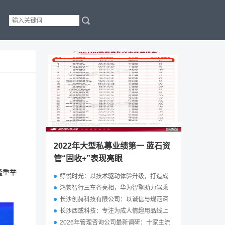
2022年大型私募业绩第一 蓝石资
管“固收+”表现亮眼
隆重举
鲸悦时光：以技术驱动体验升级，打造成
人情趣行业全域电商标杆品牌
鸿蒙智行三车齐亮相，华为智擎助力驾乘
体验革新
长沙创赫科技有限公司：以诚信与规范深
耕成人用品合作服务
长沙西或科技：专注为成人情趣用品线上
渠道提供技术搭建
2026年管理咨询公司最新调研：十家主流