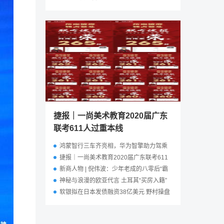
咨询机构实力与场景化适配
捷报｜一尚美术教育2020届广东
联考611人过重本线
鸿蒙智行三车齐亮相，华为智擎助力驾乘
体验革新
捷报｜一尚美术教育2020届广东联考611
人过重本线
新商人物 | 倪伟波：少年老成的八零后“霸
道总裁”
神秘与浪漫的欧亚代言 土耳其“买房入籍”
火了！
软银拟在日本发债融资38亿美元 野村操盘