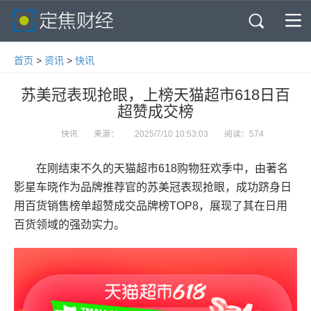
首页
快讯
消费
智能
科技
房产
教育
首页
>
资讯
>
快讯
苏美冠表现抢眼，上榜天猫超市618日百
商业
公司
超赞成交榜
快讯
来源：
2025/7/10 10:53:03
阅读：574
在刚结束不久的天猫超市618购物狂欢季中，由著名
影星车晓作为品牌推荐官的苏美冠表现抢眼，成功跻身日
用百货销售榜单超赞成交品牌榜TOP8，展现了其在日用
百货领域的强劲实力。