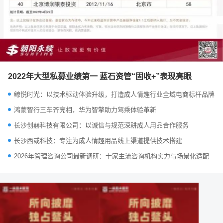
2022年大型私募业绩第一 蓝石资管“固收+”表现亮眼
鲸悦时光：以技术驱动体验升级，打造成人情趣行业全域电商标杆品牌
鸿蒙智行三车齐亮相，华为智擎助力驾乘体验革新
长沙创赫科技有限公司：以诚信与规范深耕成人用品合作服务
长沙西或科技：专注为成人情趣用品线上渠道提供技术搭建
2026年管理咨询公司最新调研：十家主流咨询机构实力与场景化适配